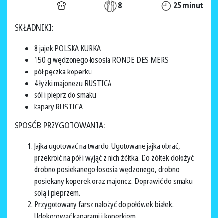
8
25 minut
SKŁADNIKI:
8 jajek POLSKA KURKA
150 g wędzonego łososia RONDE DES MERS
pół pęczka koperku
4 łyżki majonezu RUSTICA
sól i pieprz do smaku
kapary RUSTICA
SPOSÓB PRZYGOTOWANIA:
Jajka ugotować na twardo. Ugotowane jajka obrać,
przekroić na pół i wyjąć z nich żółtka. Do żółtek dołożyć
drobno posiekanego łososia wędzonego, drobno
posiekany koperek oraz majonez. Doprawić do smaku
solą i pieprzem.
Przygotowany farsz nałożyć do połówek białek.
Udekorować kaparami i koperkiem.