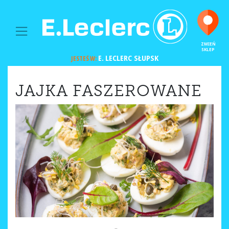
MAIN NAVIGATION
ZMIEŃ
SKLEP
E. LECLERC
SŁUPSK
JESTEŚ W:
JAJKA FASZEROWANE