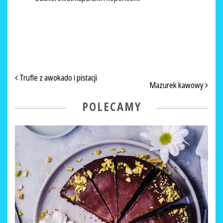
NAWIGACJA PO ARTYKUŁACH
Trufle z awokado i pistacji
Mazurek kawowy
POLECAMY